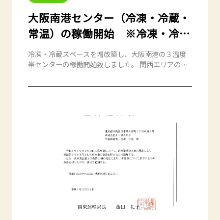
大阪南港センター（冷凍・冷蔵・
常温）の稼働開始 ※冷凍・冷蔵
スペースの大幅増床工事完了
冷凍・冷蔵スペースを増改築し、大阪南港の３温度
帯センターの稼働開始致しました。 関西エリアの主
要拠点として、共同流通事業及びEC物流サービスの
営業を開始いたします。
◆所在地 〒559-0031 大阪市住之江区南港東8-4-47
プロロジスパーク大阪5 1F 株式会社J・MADE大阪
南港センター