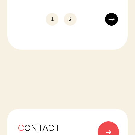
切であるということが第三者機関によって証明され
ました。 今後も、全従業員が情報セキュリティマネ
ジメントの維持・向上に努めてまいります。 適用規
1
2
→
格 ： ISO/IEC 27001：2022 登録番号 ： GIJP-1239-
IC 認定日 ： 2024年2月21日 認定機関 ：株式会社
GCERTI-JAPAN
C
ONTACT