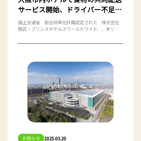
サービス開始、ドライバー不足や
CO2削減に対応
国土交通省 総合効率化計画認定された 株式会社
西武・プリンスホテルズワールドワイド、、オリッ
クス・ホテルマネジメント株式会社とのそれぞれの
共同申請計画に基づき、2025年4月1日より両社が運
営する大阪市内のホテルで納品される食品の共同配
送サービスを当社大阪南港センターより開始致しま
した。
大阪市内でも共同配送を進めることで、「物流2024
年問題」など物流業界が抱える課題の解決を後押し
するとともに、大阪・関西万博会期中の交通円滑化
や観光業の持続的成長への貢献を図ります。
お知らせ
2025.03.20