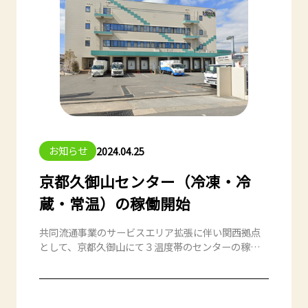
お知らせ
2024.04.25
京都久御山センター（冷凍・冷
蔵・常温）の稼働開始
共同流通事業のサービスエリア拡張に伴い関西拠点
として、京都久御山にて３温度帯のセンターの稼働
開始致しました。 本拠点より関西エリアの事業展開
を推進してまいります。 ◆所在地 〒613-0035
京都府久世郡久御山町下津屋下ノ浜代 7-1 株式会
社 KOYO 久御山第３センター内 株式会社 J・