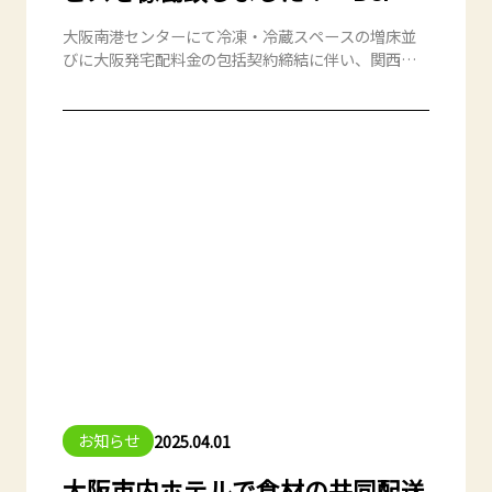
策／九州・中国四国地方の翌日配
大阪南港センターにて冷凍・冷蔵スペースの増床並
達／西日本エリアの宅配料金削減
びに大阪発宅配料金の包括契約締結に伴い、関西発
の冷蔵・冷凍ＥＣ物流サービスの展開を開始致しま
した。同拠点のＥＣサービス開始により関西での出
荷拠点をお探しの荷主様への冷凍冷蔵ＥＣ倉庫のご
提案だけでなく、関東拠点との併用による東西2拠点
出荷のご提案も可能です。
■東西2拠点ＥＣ物流サービスの主な訴求効果（例）
１）ＢＣＰ対策：地震、台風などにより一方の拠点
に災害が発生した場合でも、もう一方の拠点から配
送が可能
２）九州・中国エリアへの翌日配達：関東発では
翌々日到着のエリアが関西から発送することにより
翌日着が可能
３）宅配料金の削減：西日本エリアの配送を大阪か
ら発送することで西日本エリアの宅配費用が削減さ
れます。
お知らせ
2025.04.01
大阪市内ホテルで食材の共同配送