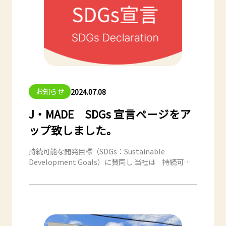
海外バイヤー：NY 会場、18 社／LA 会場、10 社（ホ
ールフーズマーケット、Ｈマート、ビバリーヒルズ
ホテル、現地レストランオーナー、メディア関係
者、インフルエンサー等） ロサンゼルス日本国総領
事館：曽根総領事、JAPAN HOUSE Los Angeles よ
り海部館長、日本貿易振興機構（JETRO）ロサンゼ
ルスより津脇次長参加
お知らせ
2024.07.08
J・MADE SDGs 宣言ページをア
ップ致しました。
持続可能な開発目標（SDGs：Sustainable
Development Goals）に賛同し 当社は 持続可能
な開発目標（SDGs）を支援しています。
１）業務効率化・環境への配慮
２）当社従業員の働く環境の向上
３）個人情報保護のための取り組み
４）地域貢献のための企業活動