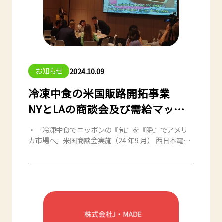
お知らせ
2024.10.09
冷凍中食の米国販路開拓事業
NYとLAの商談会及び需給マッチ
ングプラットフォームの実証を実
・「冷凍中食でニッポンの『旬』を『瞬』でアメリ
施
カ市場へ」米国商談会実施（24 年9 月） 西日本電信
電話株式会社（NTT関西富山支店）と株式会社KKT
エンタープライズ（熊本県熊本市、代表取締役社
長：平田 毅、以下、「KKT-EP」）と共同により冷
凍中食の米国販路開拓事業の一環として、2024年9月
19日、25日の両日、現地ニューヨークとロサンゼル
スにて現地バイヤーを集めての商談会及び需給マッ
チングプラットフォームの実証を行いました。