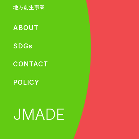
地方創生事業
ABOUT
SDGs
CONTACT
POLICY
JMADE