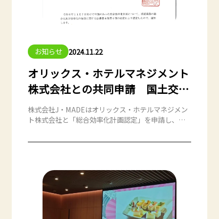
お知らせ
2024.11.22
オリックス・ホテルマネジメント
株式会社との共同申請 国土交通
省 物流総合効率化法認定【大阪
株式会社J・MADEはオリックス・ホテルマネジメン
物流】
ト株式会社と「総合効率化計画認定」を申請し、現
在計画中である大阪エリアでの「共同配送」が流通
業務の効率化に資する取り組みであるととして国土
交通省の物流総合効率化法の認定を受けました。