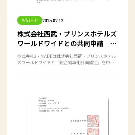
お知らせ
2025.02.12
株式会社西武・プリンスホテルズ
ワールドワイドとの共同申請 国
土交通省 物流総合効率化法認定
株式会社J・MADEは株式会社西武・プリンスホテル
【大阪物流】
ズワールドワイドと「総合効率化計画認定」を申請
し、現在計画中である大阪エリアでの「共同配送」
が流通業務の効率化に資する取り組みであるととし
て国土交通省の物流総合効率化法の認定を受けまし
た。