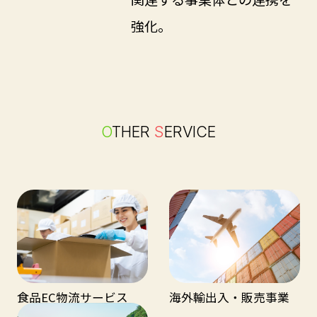
強化。
O
THER
S
ERVICE
食品
EC物流
サービス
海外輸出入
・販売
事業