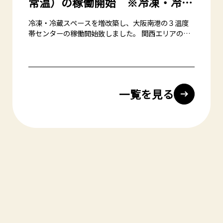
常温）の稼働開始 ※冷凍・冷蔵
スペースの大幅増床工事完了
冷凍・冷蔵スペースを増改築し、大阪南港の３温度
帯センターの稼働開始致しました。 関西エリアの主
要拠点として、共同流通事業及びEC物流サービスの
営業を開始いたします。
◆所在地 〒559-0031 大阪市住之江区南港東8-4-47
プロロジスパーク大阪5 1F 株式会社J・MADE大阪
南港センター
一覧を見る