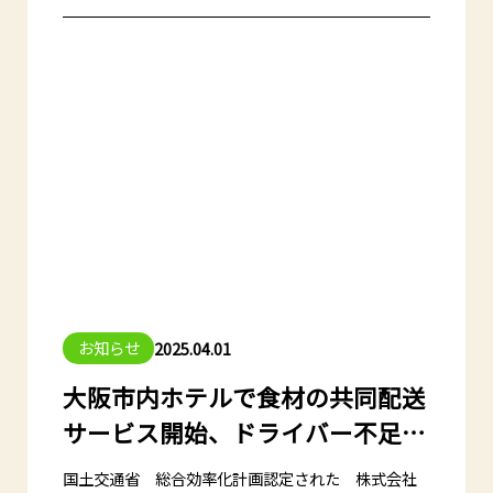
荷拠点をお探しの荷主様への冷凍冷蔵ＥＣ倉庫のご
提案だけでなく、関東拠点との併用による東西2拠点
出荷のご提案も可能です。
■東西2拠点ＥＣ物流サービスの主な訴求効果（例）
１）ＢＣＰ対策：地震、台風などにより一方の拠点
に災害が発生した場合でも、もう一方の拠点から配
送が可能
２）九州・中国エリアへの翌日配達：関東発では
翌々日到着のエリアが関西から発送することにより
翌日着が可能
３）宅配料金の削減：西日本エリアの配送を大阪か
ら発送することで西日本エリアの宅配費用が削減さ
れます。
お知らせ
2025.04.01
大阪市内ホテルで食材の共同配送
サービス開始、ドライバー不足や
CO2削減に対応
国土交通省 総合効率化計画認定された 株式会社