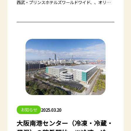
西武・プリンスホテルズワールドワイド、、オリッ
クス・ホテルマネジメント株式会社とのそれぞれの
共同申請計画に基づき、2025年4月1日より両社が運
営する大阪市内のホテルで納品される食品の共同配
送サービスを当社大阪南港センターより開始致しま
した。
大阪市内でも共同配送を進めることで、「物流2024
年問題」など物流業界が抱える課題の解決を後押し
するとともに、大阪・関西万博会期中の交通円滑化
や観光業の持続的成長への貢献を図ります。
お知らせ
2025.03.20
大阪南港センター（冷凍・冷蔵・