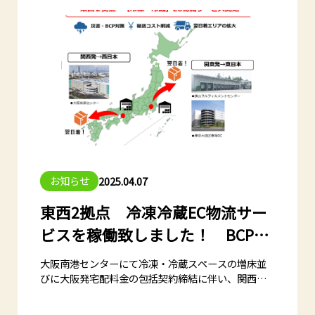
お知らせ
2025.04.07
東西2拠点 冷凍冷蔵EC物流サー
ビスを稼働致しました！ BCP対
策／九州・中国四国地方の翌日配
大阪南港センターにて冷凍・冷蔵スペースの増床並
達／西日本エリアの宅配料金削減
びに大阪発宅配料金の包括契約締結に伴い、関西発
の冷蔵・冷凍ＥＣ物流サービスの展開を開始致しま
した。同拠点のＥＣサービス開始により関西での出