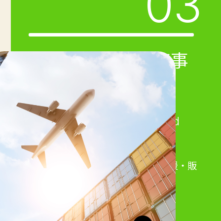
03
海外輸出入
・販売
事
業
Overseas import/export and
sales business
海外ネットワークによる輸出入支援・販
路開拓